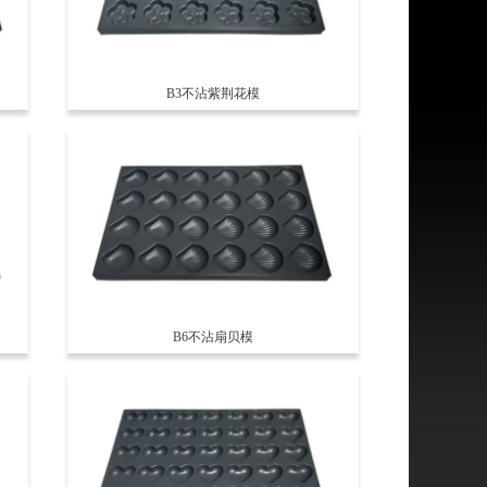
B3不沾紫荆花模
B6不沾扇贝模