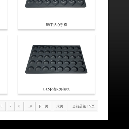
B9不沾心形模
B12不沾60海绵模
6
7
8
...9
下一页
末页
当前是第 1/9页