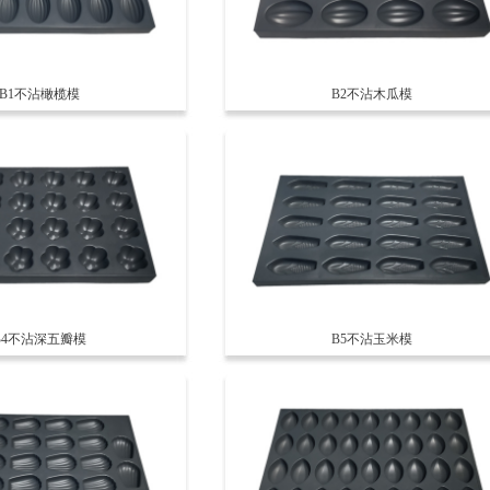
B1不沾橄榄模
B2不沾木瓜模
B4不沾深五瓣模
B5不沾玉米模