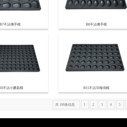
B7不沾佛手模
B8不沾佛手模
B10不沾小蘑菇模
B11不沾50海绵模
共 100条信息
1
2
3
4
5