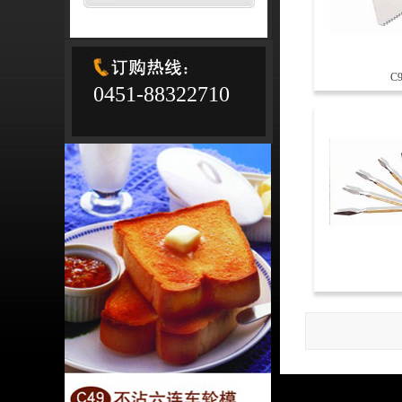
C
0451-88322710