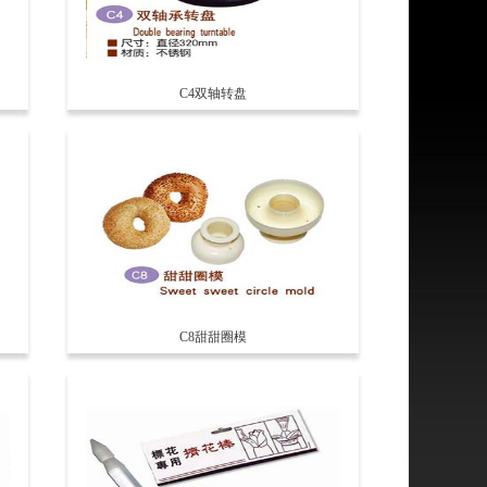
C4双轴转盘
C8甜甜圈模