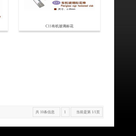
C11有机玻璃标花
共 10条信息
1
当前是第 1/1页