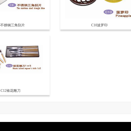
9不锈钢三角刮片
C10波罗印
C12裱花雕刀