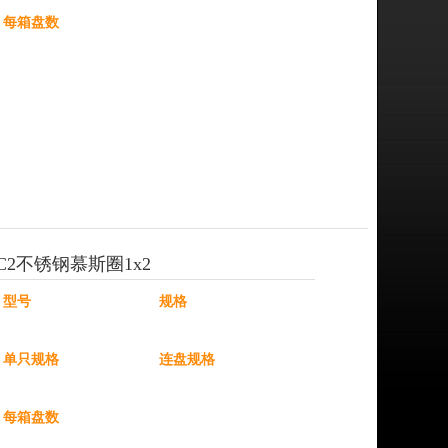
每箱盘数
C2不锈钢慕斯圈1x2
型号
规格
单只规格
连盘规格
每箱盘数