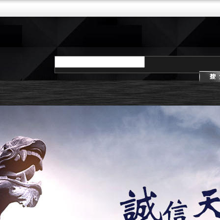
请输入产品名称
示
店面展示
AG