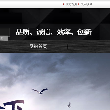
设为首页
加入收藏
网站首页
官网(中国)