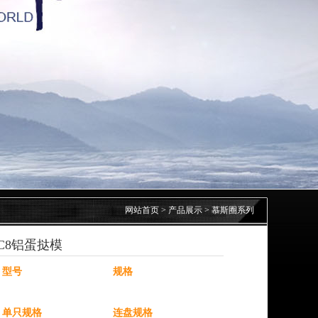
网站首页
>
产品展示
>
慕斯圈系列
C8铝蛋挞模
型号
规格
单只规格
连盘规格