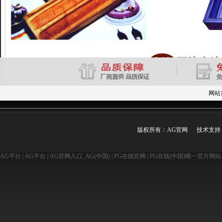
网站
版权所有：AG官网 技术支持
AG平台
|
AG平台
|
AG官网入口_AG(中国)
|
PG在线官网
|
PG在线(中国)唯一官方网站