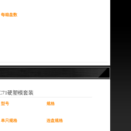
每箱盘数
C71硬塑模套装
型号
规格
单只规格
连盘规格