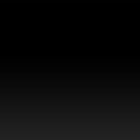
每箱盘数
C32方糕扣模
型号
规格
单只规格
连盘规格
每箱盘数