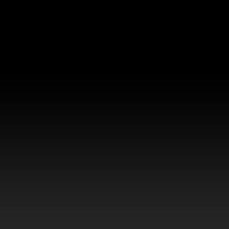
C27不沾南瓜饼模
型号
规格
单只规格
连盘规格
47mmx12mm
132mmx252mm
每箱盘数